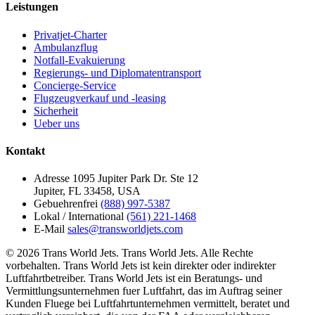
Leistungen
Privatjet-Charter
Ambulanzflug
Notfall-Evakuierung
Regierungs- und Diplomatentransport
Concierge-Service
Flugzeugverkauf und -leasing
Sicherheit
Ueber uns
Kontakt
Adresse
1095 Jupiter Park Dr. Ste 12
Jupiter, FL 33458, USA
Gebuehrenfrei
(888) 997-5387
Lokal / International
(561) 221-1468
E-Mail
sales@transworldjets.com
© 2026 Trans World Jets. Trans World Jets. Alle Rechte
vorbehalten. Trans World Jets ist kein direkter oder indirekter
Luftfahrtbetreiber. Trans World Jets ist ein Beratungs- und
Vermittlungsunternehmen fuer Luftfahrt, das im Auftrag seiner
Kunden Fluege bei Luftfahrtunternehmen vermittelt, beratet und