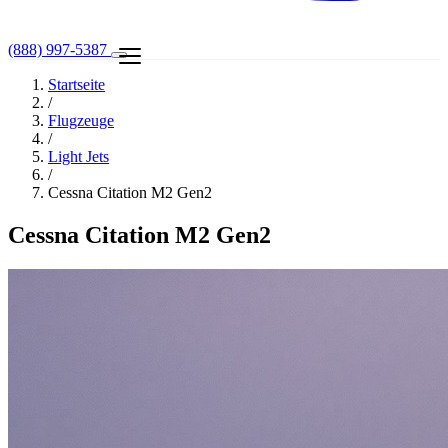
(888) 997-5387
Startseite
/
Flugzeuge
/
Light Jets
/
Cessna Citation M2 Gen2
Cessna Citation M2 Gen2