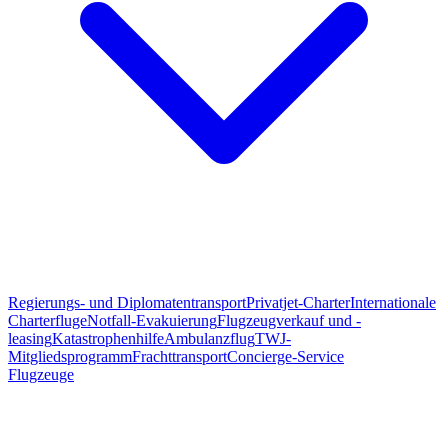
Regierungs- und Diplomatentransport
Privatjet-Charter
Internationale
Charterfluge
Notfall-Evakuierung
Flugzeugverkauf und -
leasing
Katastrophenhilfe
Ambulanzflug
TWJ-
Mitgliedsprogramm
Frachttransport
Concierge-Service
Flugzeuge