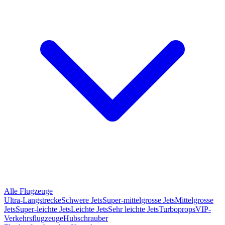
Alle Flugzeuge
Ultra-Langstrecke
Schwere Jets
Super-mittelgrosse Jets
Mittelgrosse
Jets
Super-leichte Jets
Leichte Jets
Sehr leichte Jets
Turboprops
VIP-
Verkehrsflugzeuge
Hubschrauber