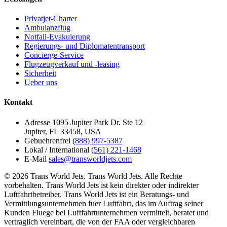
Privatjet-Charter
Ambulanzflug
Notfall-Evakuierung
Regierungs- und Diplomatentransport
Concierge-Service
Flugzeugverkauf und -leasing
Sicherheit
Ueber uns
Kontakt
Adresse
1095 Jupiter Park Dr. Ste 12
Jupiter, FL 33458, USA
Gebuehrenfrei
(888) 997-5387
Lokal / International
(561) 221-1468
E-Mail
sales@transworldjets.com
© 2026 Trans World Jets. Trans World Jets. Alle Rechte
vorbehalten. Trans World Jets ist kein direkter oder indirekter
Luftfahrtbetreiber. Trans World Jets ist ein Beratungs- und
Vermittlungsunternehmen fuer Luftfahrt, das im Auftrag seiner
Kunden Fluege bei Luftfahrtunternehmen vermittelt, beratet und
vertraglich vereinbart, die von der FAA oder vergleichbaren