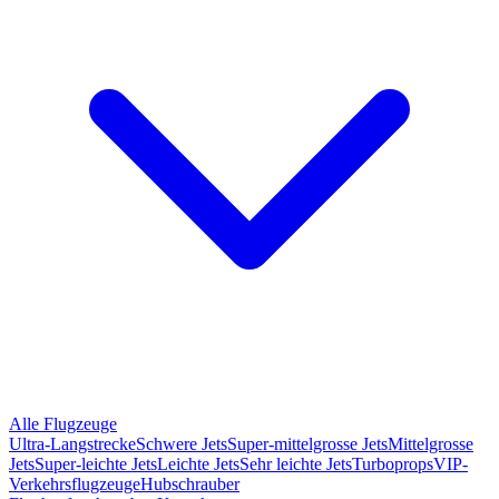
Alle Flugzeuge
Ultra-Langstrecke
Schwere Jets
Super-mittelgrosse Jets
Mittelgrosse
Jets
Super-leichte Jets
Leichte Jets
Sehr leichte Jets
Turboprops
VIP-
Verkehrsflugzeuge
Hubschrauber