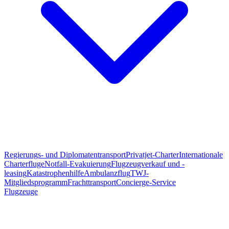
Regierungs- und Diplomatentransport
Privatjet-Charter
Internationale
Charterfluge
Notfall-Evakuierung
Flugzeugverkauf und -
leasing
Katastrophenhilfe
Ambulanzflug
TWJ-
Mitgliedsprogramm
Frachttransport
Concierge-Service
Flugzeuge