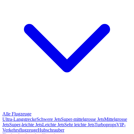
Alle Flugzeuge
Ultra-Langstrecke
Schwere Jets
Super-mittelgrosse Jets
Mittelgrosse
Jets
Super-leichte Jets
Leichte Jets
Sehr leichte Jets
Turboprops
VIP-
Verkehrsflugzeuge
Hubschrauber