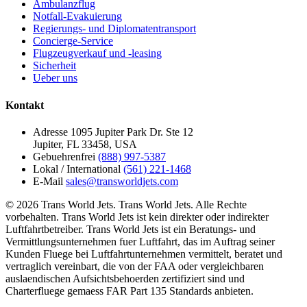
Ambulanzflug
Notfall-Evakuierung
Regierungs- und Diplomatentransport
Concierge-Service
Flugzeugverkauf und -leasing
Sicherheit
Ueber uns
Kontakt
Adresse
1095 Jupiter Park Dr. Ste 12
Jupiter, FL 33458, USA
Gebuehrenfrei
(888) 997-5387
Lokal / International
(561) 221-1468
E-Mail
sales@transworldjets.com
© 2026 Trans World Jets. Trans World Jets. Alle Rechte
vorbehalten. Trans World Jets ist kein direkter oder indirekter
Luftfahrtbetreiber. Trans World Jets ist ein Beratungs- und
Vermittlungsunternehmen fuer Luftfahrt, das im Auftrag seiner
Kunden Fluege bei Luftfahrtunternehmen vermittelt, beratet und
vertraglich vereinbart, die von der FAA oder vergleichbaren
auslaendischen Aufsichtsbehoerden zertifiziert sind und
Charterfluege gemaess FAR Part 135 Standards anbieten.