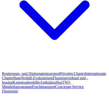
Regierungs- und Diplomatentransport
Privatjet-Charter
Internationale
Charterfluge
Notfall-Evakuierung
Flugzeugverkauf und -
leasing
Katastrophenhilfe
Ambulanzflug
TWJ-
Mitgliedsprogramm
Frachttransport
Concierge-Service
Flugzeuge