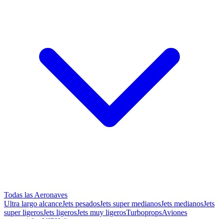
Todas las Aeronaves
Ultra largo alcance
Jets pesados
Jets super medianos
Jets medianos
Jets
super ligeros
Jets ligeros
Jets muy ligeros
Turboprops
Aviones