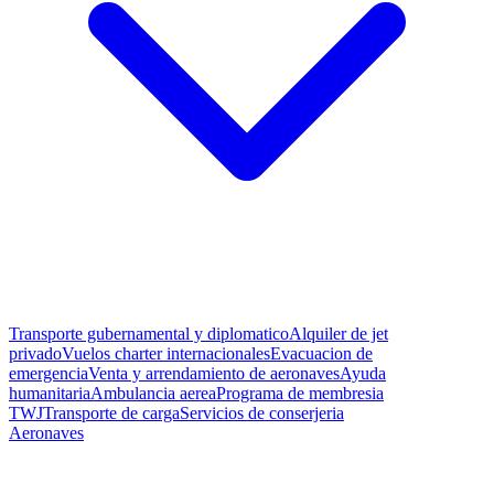
Transporte gubernamental y diplomatico
Alquiler de jet
privado
Vuelos charter internacionales
Evacuacion de
emergencia
Venta y arrendamiento de aeronaves
Ayuda
humanitaria
Ambulancia aerea
Programa de membresia
TWJ
Transporte de carga
Servicios de conserjeria
Aeronaves