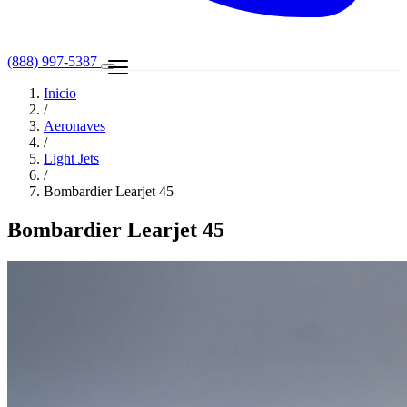
(888) 997-5387
Inicio
/
Aeronaves
/
Light Jets
/
Bombardier Learjet 45
Bombardier Learjet 45