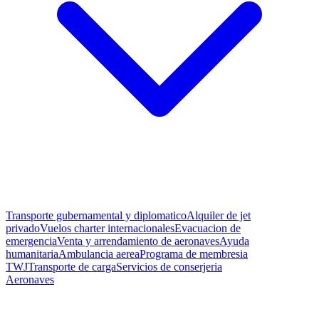
Transporte gubernamental y diplomatico
Alquiler de jet
privado
Vuelos charter internacionales
Evacuacion de
emergencia
Venta y arrendamiento de aeronaves
Ayuda
humanitaria
Ambulancia aerea
Programa de membresia
TWJ
Transporte de carga
Servicios de conserjeria
Aeronaves