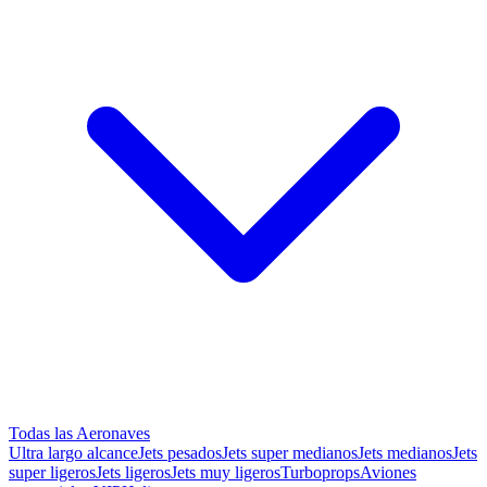
Todas las Aeronaves
Ultra largo alcance
Jets pesados
Jets super medianos
Jets medianos
Jets
super ligeros
Jets ligeros
Jets muy ligeros
Turboprops
Aviones