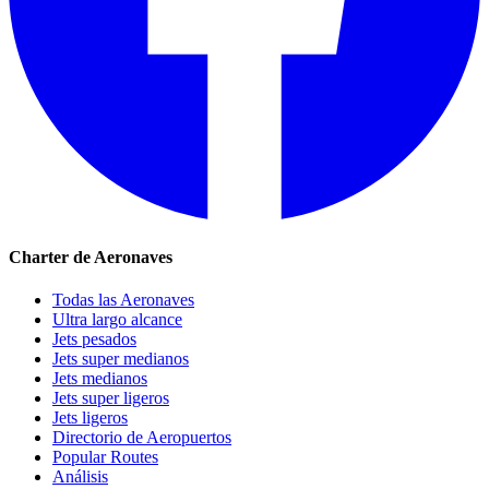
Charter de Aeronaves
Todas las Aeronaves
Ultra largo alcance
Jets pesados
Jets super medianos
Jets medianos
Jets super ligeros
Jets ligeros
Directorio de Aeropuertos
Popular Routes
Análisis