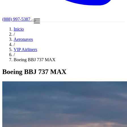
(888) 997-5387
Inicio
/
Aeronaves
/
VIP Airliners
/
Boeing BBJ 737 MAX
Boeing BBJ 737 MAX