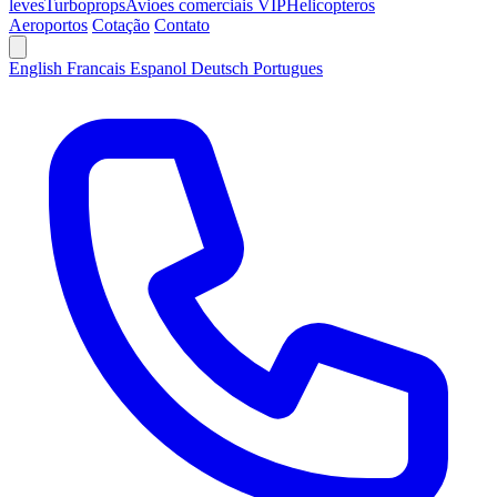
leves
Turboprops
Avioes comerciais VIP
Helicopteros
Aeroportos
Cotação
Contato
English
Francais
Espanol
Deutsch
Portugues