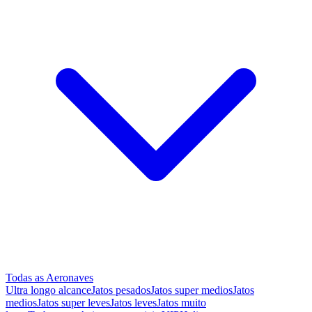
Todas as Aeronaves
Ultra longo alcance
Jatos pesados
Jatos super medios
Jatos
medios
Jatos super leves
Jatos leves
Jatos muito