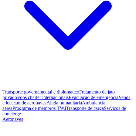
Transporte governamental e diplomatico
Fretamento de jato
privado
Voos charter internacionais
Evacuacao de emergencia
Venda
e locacao de aeronaves
Ajuda humanitaria
Ambulancia
aerea
Programa de membros TWJ
Transporte de carga
Servicos de
concierge
Aeronaves