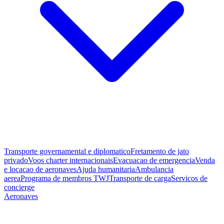
Transporte governamental e diplomatico
Fretamento de jato
privado
Voos charter internacionais
Evacuacao de emergencia
Venda
e locacao de aeronaves
Ajuda humanitaria
Ambulancia
aerea
Programa de membros TWJ
Transporte de carga
Servicos de
concierge
Aeronaves