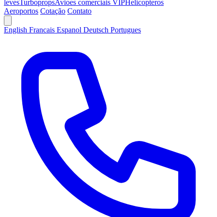
leves
Turboprops
Avioes comerciais VIP
Helicopteros
Aeroportos
Cotação
Contato
English
Francais
Espanol
Deutsch
Portugues