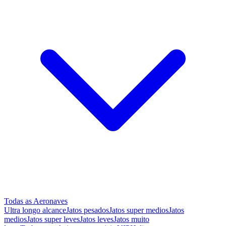
Todas as Aeronaves
Ultra longo alcance
Jatos pesados
Jatos super medios
Jatos
medios
Jatos super leves
Jatos leves
Jatos muito