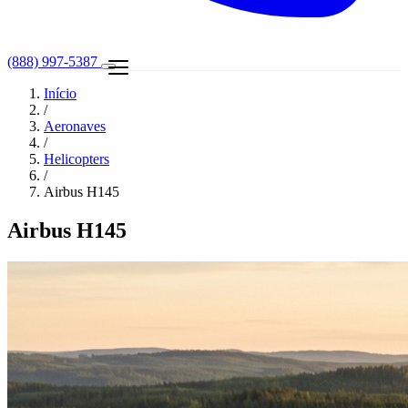
(888) 997-5387
Início
/
Aeronaves
/
Helicopters
/
Airbus H145
Airbus H145