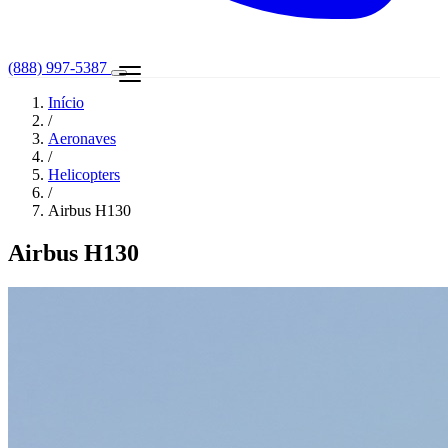
(888) 997-5387
Início
/
Aeronaves
/
Helicopters
/
Airbus H130
Airbus H130