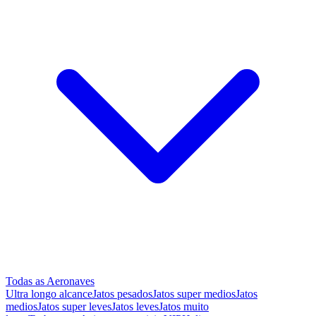
Todas as Aeronaves
Ultra longo alcance
Jatos pesados
Jatos super medios
Jatos
medios
Jatos super leves
Jatos leves
Jatos muito