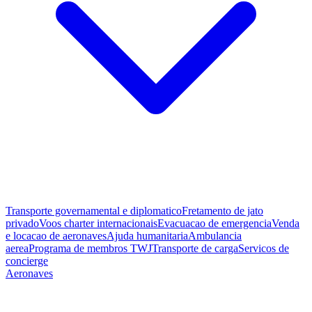
Transporte governamental e diplomatico
Fretamento de jato
privado
Voos charter internacionais
Evacuacao de emergencia
Venda
e locacao de aeronaves
Ajuda humanitaria
Ambulancia
aerea
Programa de membros TWJ
Transporte de carga
Servicos de
concierge
Aeronaves