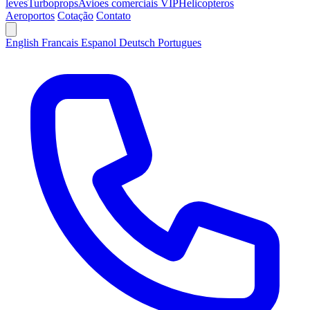
leves
Turboprops
Avioes comerciais VIP
Helicopteros
Aeroportos
Cotação
Contato
English
Francais
Espanol
Deutsch
Portugues