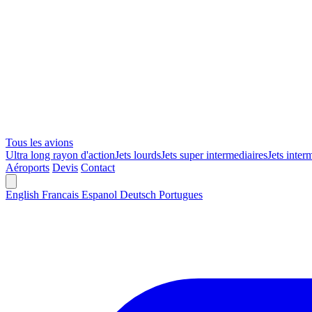
Tous les avions
Ultra long rayon d'action
Jets lourds
Jets super intermediaires
Jets inter
Aéroports
Devis
Contact
English
Francais
Espanol
Deutsch
Portugues