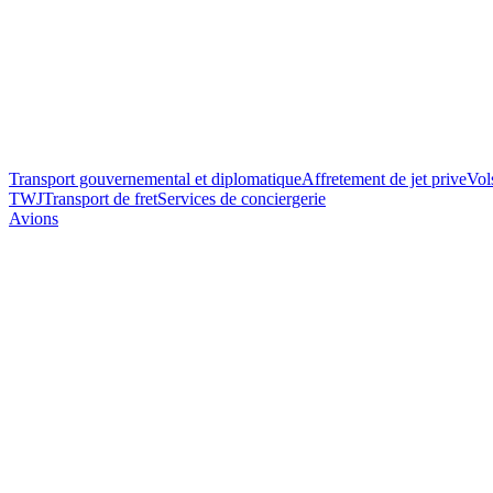
Transport gouvernemental et diplomatique
Affretement de jet prive
Vol
TWJ
Transport de fret
Services de conciergerie
Avions