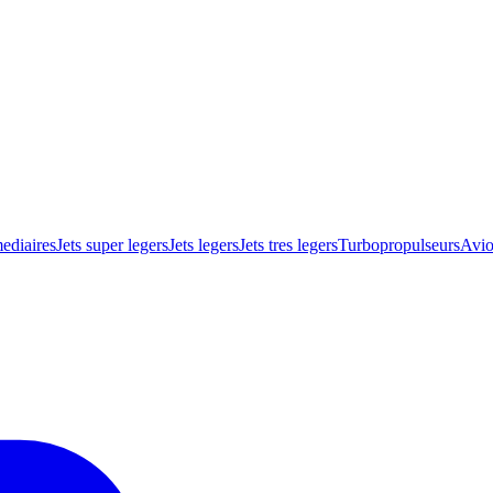
mediaires
Jets super legers
Jets legers
Jets tres legers
Turbopropulseurs
Avio