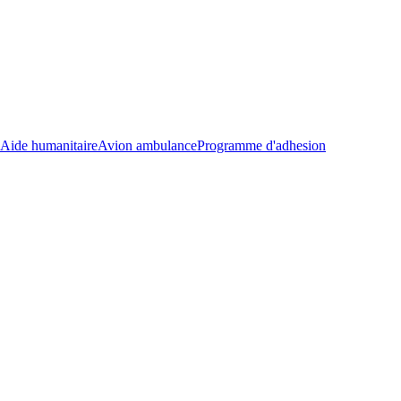
Aide humanitaire
Avion ambulance
Programme d'adhesion