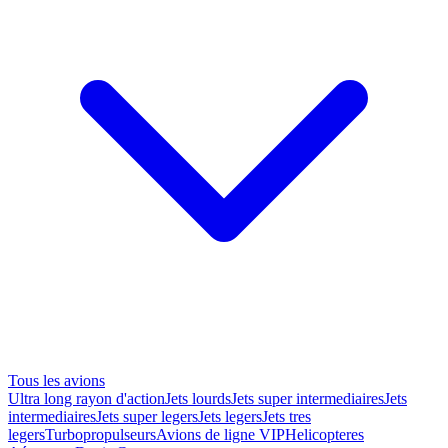
Tous les avions
Ultra long rayon d'action
Jets lourds
Jets super intermediaires
Jets
intermediaires
Jets super legers
Jets legers
Jets tres
legers
Turbopropulseurs
Avions de ligne VIP
Helicopteres