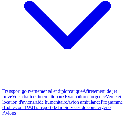
Transport gouvernemental et diplomatique
Affretement de jet
prive
Vols charters internationaux
Evacuation d'urgence
Vente et
location d'avions
Aide humanitaire
Avion ambulance
Programme
d'adhesion TWJ
Transport de fret
Services de conciergerie
Avions