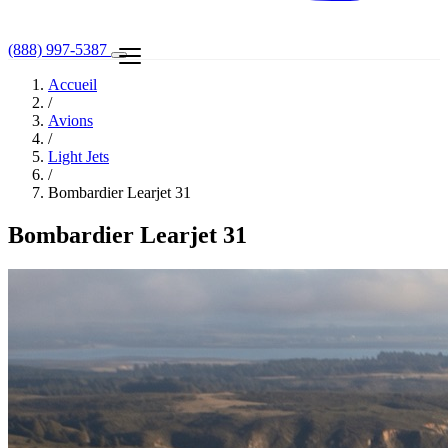
(888) 997-5387
Accueil
/
Avions
/
Light Jets
/
Bombardier Learjet 31
Bombardier Learjet 31