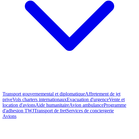
Transport gouvernemental et diplomatique
Affretement de jet
prive
Vols charters internationaux
Evacuation d'urgence
Vente et
location d'avions
Aide humanitaire
Avion ambulance
Programme
d'adhesion TWJ
Transport de fret
Services de conciergerie
Avions