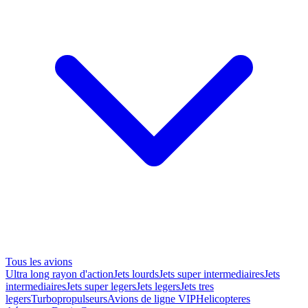
Tous les avions
Ultra long rayon d'action
Jets lourds
Jets super intermediaires
Jets
intermediaires
Jets super legers
Jets legers
Jets tres
legers
Turbopropulseurs
Avions de ligne VIP
Helicopteres