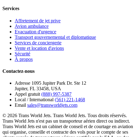
Services
Affretement de jet prive
Avion ambulance
Evacuation d'urgence
Transport gouvernemental et diplomatique
Services de conciergerie
Vente et location d'avions
Sécurité
À propos
Contactez-nous
Adresse
1095 Jupiter Park Dr. Ste 12
Jupiter, FL 33458, USA
Appel gratuit
(888) 997-5387
Local / International
(561) 221-1468
Email
sales@transworldjets.com
© 2026 Trans World Jets. Trans World Jets. Tous droits réservés.
Trans World Jets n'est pas un transporteur aérien direct ou indirect.
Trans World Jets est un cabinet de conseil et de courtage en aviation
qui organise, conseille et contracte des vols pour le compte de ses