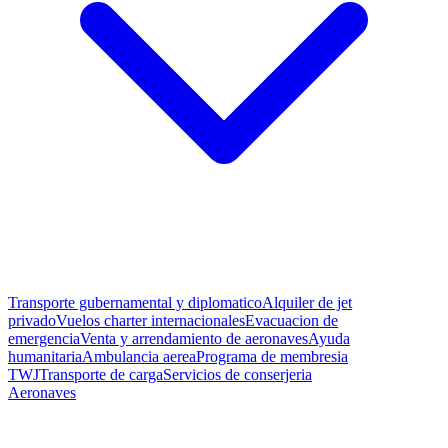
Transporte gubernamental y diplomatico
Alquiler de jet
privado
Vuelos charter internacionales
Evacuacion de
emergencia
Venta y arrendamiento de aeronaves
Ayuda
humanitaria
Ambulancia aerea
Programa de membresia
TWJ
Transporte de carga
Servicios de conserjeria
Aeronaves