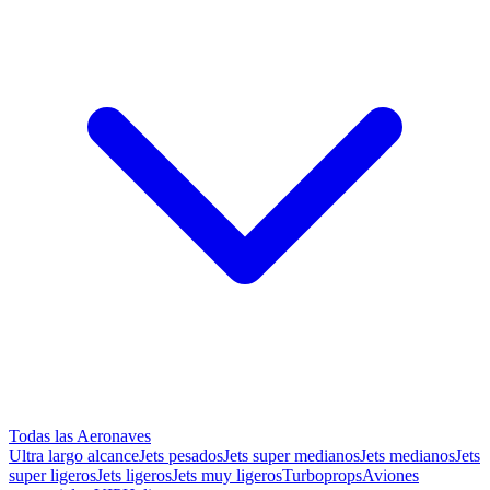
Todas las Aeronaves
Ultra largo alcance
Jets pesados
Jets super medianos
Jets medianos
Jets
super ligeros
Jets ligeros
Jets muy ligeros
Turboprops
Aviones