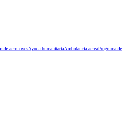
to de aeronaves
Ayuda humanitaria
Ambulancia aerea
Programa de