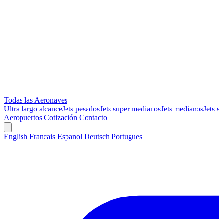
Todas las Aeronaves
Ultra largo alcance
Jets pesados
Jets super medianos
Jets medianos
Jets 
Aeropuertos
Cotización
Contacto
English
Francais
Espanol
Deutsch
Portugues