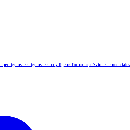
super ligeros
Jets ligeros
Jets muy ligeros
Turboprops
Aviones comerciale