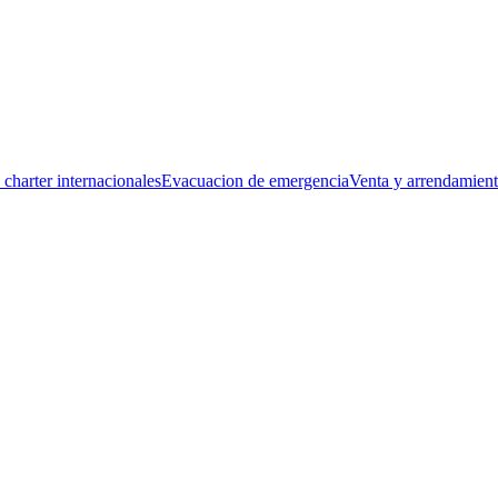
 charter internacionales
Evacuacion de emergencia
Venta y arrendamien