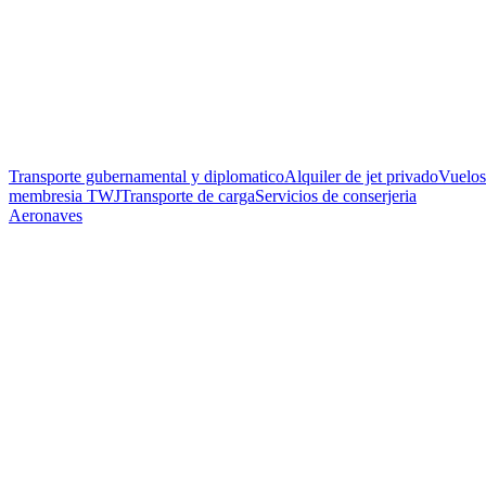
Transporte gubernamental y diplomatico
Alquiler de jet privado
Vuelos
membresia TWJ
Transporte de carga
Servicios de conserjeria
Aeronaves