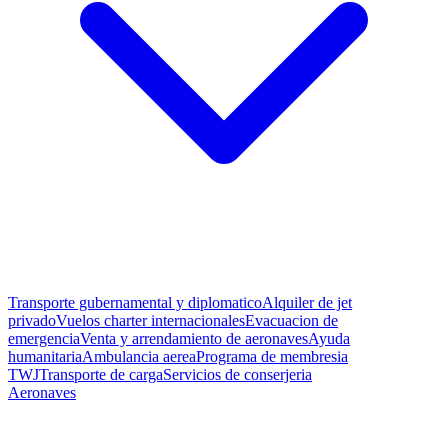
Transporte gubernamental y diplomatico
Alquiler de jet
privado
Vuelos charter internacionales
Evacuacion de
emergencia
Venta y arrendamiento de aeronaves
Ayuda
humanitaria
Ambulancia aerea
Programa de membresia
TWJ
Transporte de carga
Servicios de conserjeria
Aeronaves