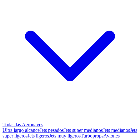
Todas las Aeronaves
Ultra largo alcance
Jets pesados
Jets super medianos
Jets medianos
Jets
super ligeros
Jets ligeros
Jets muy ligeros
Turboprops
Aviones