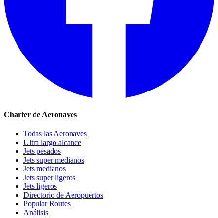
Charter de Aeronaves
Todas las Aeronaves
Ultra largo alcance
Jets pesados
Jets super medianos
Jets medianos
Jets super ligeros
Jets ligeros
Directorio de Aeropuertos
Popular Routes
Análisis