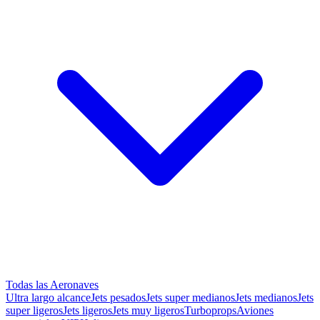
Todas las Aeronaves
Ultra largo alcance
Jets pesados
Jets super medianos
Jets medianos
Jets
super ligeros
Jets ligeros
Jets muy ligeros
Turboprops
Aviones