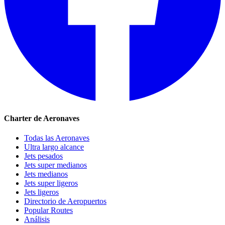
Charter de Aeronaves
Todas las Aeronaves
Ultra largo alcance
Jets pesados
Jets super medianos
Jets medianos
Jets super ligeros
Jets ligeros
Directorio de Aeropuertos
Popular Routes
Análisis