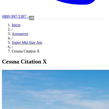
(888) 997-5387
Inicio
/
Aeronaves
/
Super Mid Size Jets
/
Cessna Citation X
Cessna Citation X