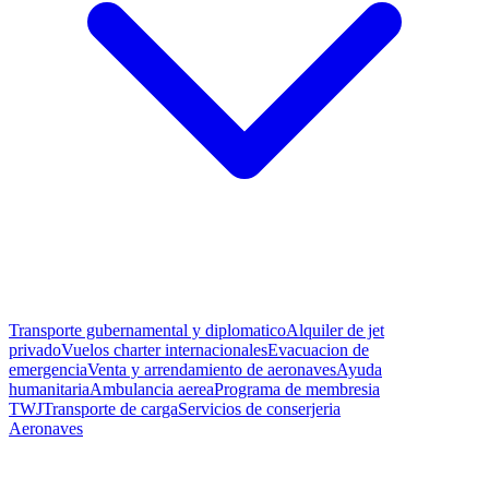
Transporte gubernamental y diplomatico
Alquiler de jet
privado
Vuelos charter internacionales
Evacuacion de
emergencia
Venta y arrendamiento de aeronaves
Ayuda
humanitaria
Ambulancia aerea
Programa de membresia
TWJ
Transporte de carga
Servicios de conserjeria
Aeronaves