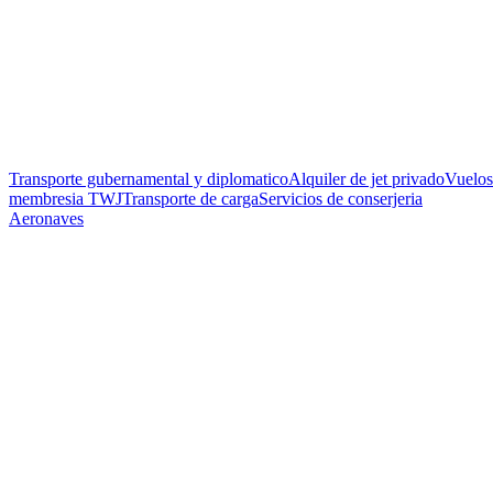
Transporte gubernamental y diplomatico
Alquiler de jet privado
Vuelos
membresia TWJ
Transporte de carga
Servicios de conserjeria
Aeronaves