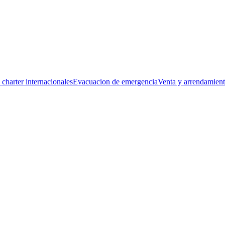
 charter internacionales
Evacuacion de emergencia
Venta y arrendamien