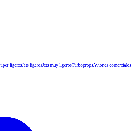
super ligeros
Jets ligeros
Jets muy ligeros
Turboprops
Aviones comerciale