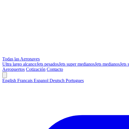
Todas las Aeronaves
Ultra largo alcance
Jets pesados
Jets super medianos
Jets medianos
Jets 
Aeropuertos
Cotización
Contacto
English
Francais
Espanol
Deutsch
Portugues