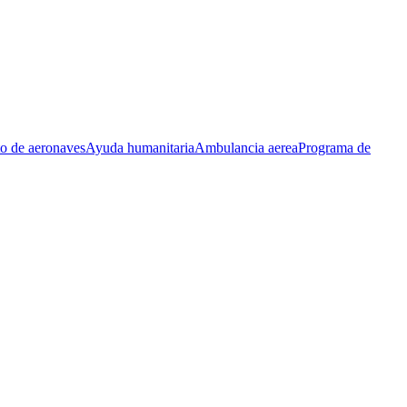
to de aeronaves
Ayuda humanitaria
Ambulancia aerea
Programa de